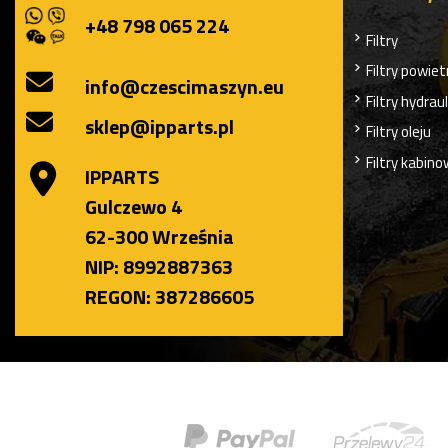
+48 798 065 224
Filtry
Filtry powiet
info@czescimaszyn.eu
Filtry hydrau
sklep@ipparts.pl
Filtry oleju
Filtry kabin
IPPARTS
Gulczewo 4
62-300 Września
NIP: 8992887363
REGON: 387286605