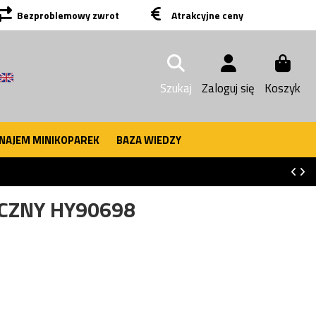
Bezproblemowy zwrot
Atrakcyjne ceny
Szukaj
Zaloguj się
Koszyk
NAJEM MINIKOPAREK
BAZA WIEDZY
ICZNY HY90698