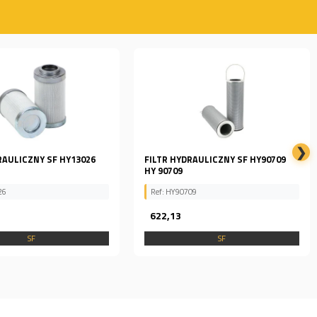
❯
RAULICZNY SF HY90709
FILTR POWIETRZA SL 82009 SL82009
09
Ref: SL 82009
145,14
SF
SF