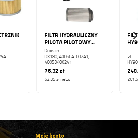
 HYDRAULICZNY
FILTR HYDRAULICZNY SF
A PILOTOWY
HY90908 CAT
OWANIA DAEWOO
CATERPILLAR 2625689
N DX180
SH60879 938K 272D 928
SF
400504-00241,
00241
HY90908
zł
248,04 zł
 netto
201,66 zł netto
Moje konto