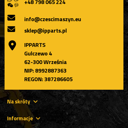
+48 798 065 224
info@czescimaszyn.eu
sklep@ipparts.pl
IPPARTS
Gulczewo 4
62-300 Września
NIP: 8992887363
REGON: 387286605
Na skróty
Informacje