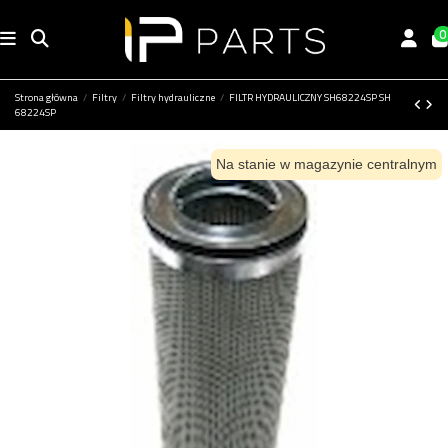
0
Strona główna
Filtry
Filtry hydrauliczne
FILTR HYDRAULICZNY SH68224SP SH
68224SP
Na stanie w magazynie centralnym