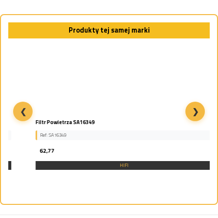
Produkty tej samej marki
❮
❯
Filtr Powietrza SA16349
Ref: SA16349
62,77
HIFI