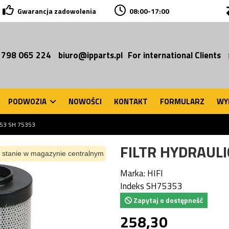
Gwarancja zadowolenia
08:00-17:00
 798 065 224
biuro@ipparts.pl
For international Clients
PODWOZIA
NOWOŚCI
KONTAKT
FORMULARZ
WY
353 SH 75353
FILTR HYDRAULI
 stanie w magazynie centralnym
Marka:
HIFI
Indeks
SH75353
Zapytaj o dostępność
258,30