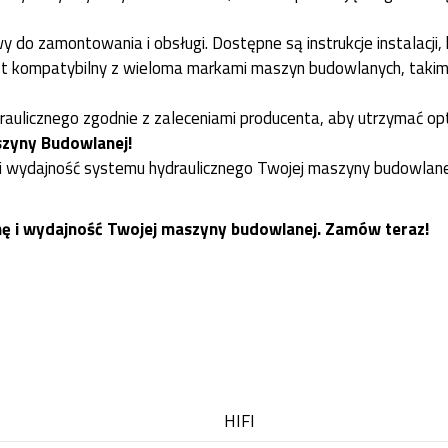
wy do zamontowania i obsługi. Dostępne są instrukcje instalacji,
jest kompatybilny z wieloma markami maszyn budowlanych, takimi
raulicznego zgodnie z zaleceniami producenta, aby utrzymać op
szyny Budowlanej!
i wydajność systemu hydraulicznego Twojej maszyny budowlanej. Z
onę i wydajność Twojej maszyny budowlanej. Zamów teraz!
HIFI