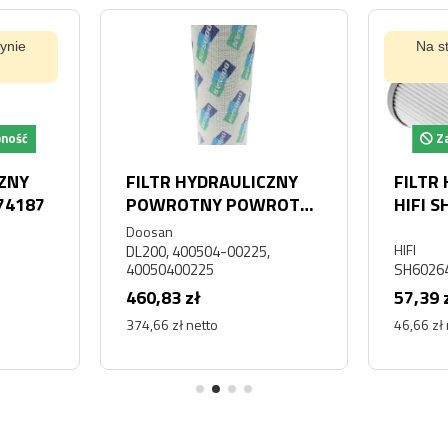
ynie
Na s
pność
Za
CZNY
FILTR HYDRAULICZNY
FILTR
 74187
POWROTNY POWROTU
HIFI 
DAEWOO DOOSAN
Doosan
DL200
HIFI
DL200, 400504-00225,
40050400225
SH6026
460,83 zł
57,39 
374,66 zł netto
46,66 zł