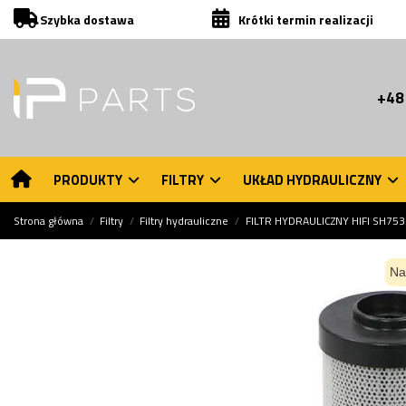
Szybka dostawa
Krótki termin realizacji
+48
PRODUKTY
FILTRY
UKŁAD HYDRAULICZNY
Strona główna
Filtry
Filtry hydrauliczne
FILTR HYDRAULICZNY HIFI SH75
Na