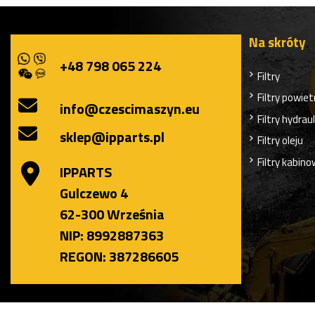
Na skróty
+48 798 065 224
Filtry
Filtry powiet
info@czescimaszyn.eu
Filtry hydrau
sklep@ipparts.pl
Filtry oleju
Filtry kabin
IPPARTS
Gulczewo 4
62-300 Września
NIP: 8992887363
REGON: 387286605