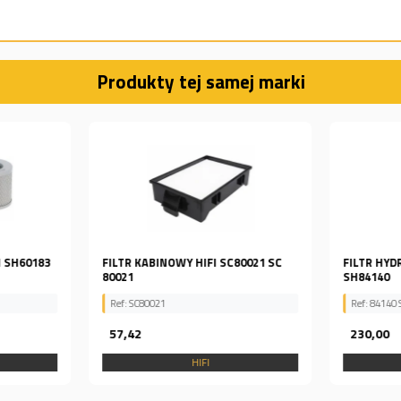
Produkty tej samej marki
I SH60183
FILTR KABINOWY HIFI SC80021 SC
FILTR HYD
80021
SH84140
Ref: SC80021
Ref: 84140
57,42
230,00
HIFI