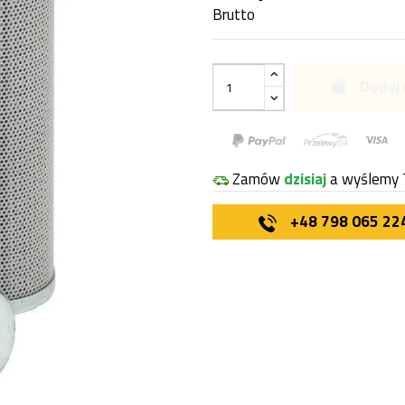
Brutto
Dodaj 
Zamów
dzisiaj
a wyślemy 
+48 798 065 22