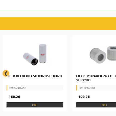
❮
FILTR OLEJU HIFI SO10020 SO 10020
FILTR HYDRAULICZNY HIF
SH 60183
Ref: SO10020
Ref: SH60183
168,26
109,26
HIFI
HIFI