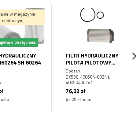
tanie w magazynie
centralnym
pytaj o dostępność
 HYDRAULICZNY
FILTR HYDRAULICZNY
SH60264 SH 60264
PILOTA PILOTOWY
STEROWANIA DAEWOO
Doosan
DOOSAN DX530
DX530, 400504-00241,
4
40050400241
zł
76,32 zł
 netto
62,05 zł netto