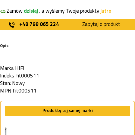
Zamów
dzisiaj
, a wyślemy Twoje produkty
jutro
+48 798 065 224
Zapytaj o produkt
Opis
Marka
HIFI
Indeks
Fit000511
Stan:
Nowy
MPN
Fit000511
Produkty tej samej marki