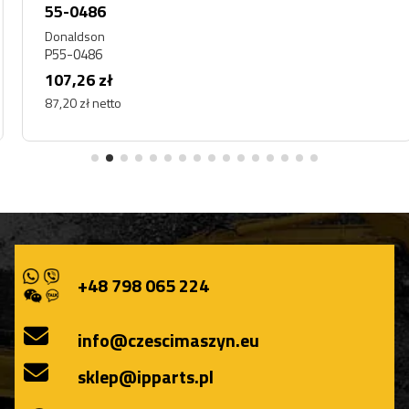
55-0486
Donaldson
P55-0486
107,26 zł
87,20 zł netto
+48 798 065 224
info@czescimaszyn.eu
sklep@ipparts.pl