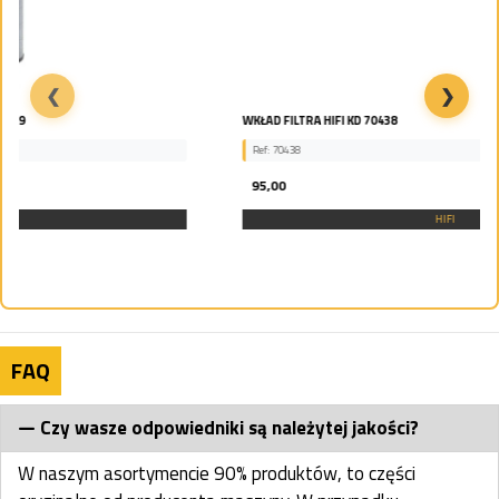
❮
❯
WKŁAD FILTRA HIFI KD 70438
Ref: 70438
95,00
HIFI
FAQ
Czy wasze odpowiedniki są należytej jakości?
W naszym asortymencie 90% produktów, to części