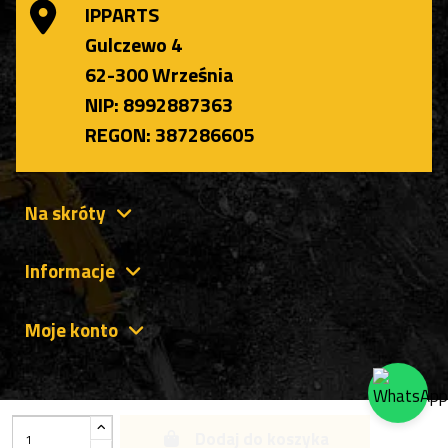
IPPARTS
Gulczewo 4
62-300 Września
NIP: 8992887363
REGON: 387286605
Na skróty
Informacje
Moje konto
Dodaj do koszyka