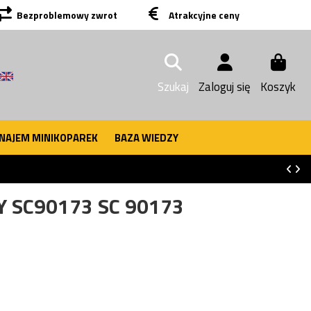
Bezproblemowy zwrot
Atrakcyjne ceny
Szukaj
Zaloguj się
Koszyk
NAJEM MINIKOPAREK
BAZA WIEDZY
Y SC90173 SC 90173