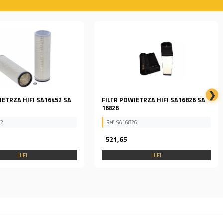
❯
IETRZA HIFI SA16826 SA
FILTR HYDRAULICZNY VOLVO
SH68103
26
Ref: SH68103
0,00
HIFI
HIFI