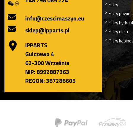
+48 798 065 224
Filtry
Filtry powiet
info@czescimaszyn.eu
Filtry hydrau
sklep@ipparts.pl
Filtry oleju
Filtry kabin
IPPARTS
Gulczewo 4
62-300 Września
NIP: 8992887363
REGON: 387286605