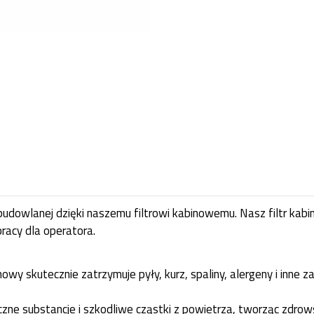
budowlanej dzięki naszemu filtrowi kabinowemu. Nasz filtr kab
racy dla operatora.
nowy skutecznie zatrzymuje pyły, kurz, spaliny, alergeny i inne 
yczne substancje i szkodliwe cząstki z powietrza, tworząc zdr