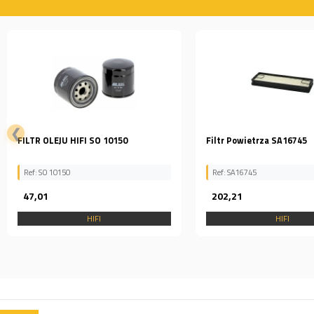
❮
Filtr Powietrza SA16745
FILTR HYDRAULICZNY HIF
SH 60135
Ref: SA16745
Ref: SH60135
202,21
108,72
HIFI
HIFI