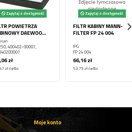
Zapytaj o dostępność
 KABINOWY
FILTR KABINY DENSO
TYZACJI DAEWOO
DCF198K
N DL300
IPG
400402-00001,
00001
DCF198K
zł
50,07 zł
 netto
40,71 zł netto
Moje konto