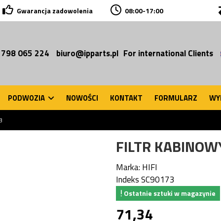
Gwarancja zadowolenia
08:00-17:00
 798 065 224
biuro@ipparts.pl
For international Clients
PODWOZIA
NOWOŚCI
KONTAKT
FORMULARZ
WY
3
FILTR KABINOW
Marka:
HIFI
Indeks
SC90173
Ostatnie sztuki w magazynie
71,34