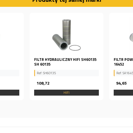
I SH60135
FILTR POWIETRZA HIFI SA16452 SA
FILTR POW
16452
16826
Ref: SA16452
Ref: SA168
94,65
521,65
HIFI