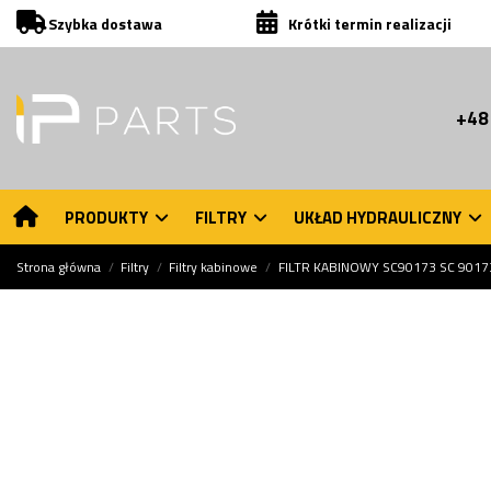
Szybka dostawa
Krótki termin realizacji
+48
PRODUKTY
FILTRY
UKŁAD HYDRAULICZNY
Strona główna
Filtry
Filtry kabinowe
FILTR KABINOWY SC90173 SC 9017