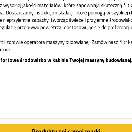
 wysokiej jakości materiałów, które zapewniają skuteczną filtr
. Dostarczamy instrukcje instalacji, które pomogą w szybkiej i 
je nieprzyjemne zapachy, tworząc świeże i przyjemne środowisk
egulację przepływu powietrza, dostosowując się do preferencji 
t i zdrowie operatora maszyny budowlanej. Zamów nasz filtr ka
atora.
komfortowe środowisko w kabinie Twojej maszyny budowlanej
Produkty tej samej marki