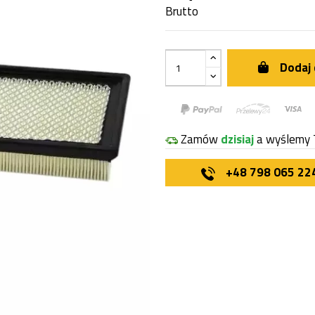
Brutto
Dodaj 
Zamów
dzisiaj
a wyślemy 
+48 798 065 22