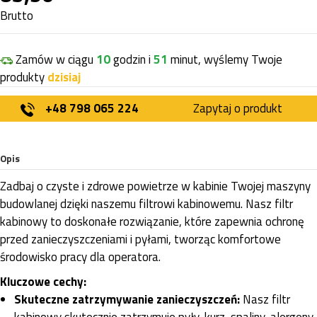
Brutto
Zamów w ciągu
10
godzin i
51
minut, wyślemy Twoje
produkty
dzisiaj
+48 798 065 224
Zapytaj o produkt
Opis
Zadbaj o czyste i zdrowe powietrze w kabinie Twojej maszyny
budowlanej dzięki naszemu filtrowi kabinowemu. Nasz filtr
kabinowy to doskonałe rozwiązanie, które zapewnia ochronę
przed zanieczyszczeniami i pyłami, tworząc komfortowe
środowisko pracy dla operatora.
Kluczowe cechy:
Skuteczne zatrzymywanie zanieczyszczeń:
Nasz filtr
kabinowy skutecznie zatrzymuje pyły, kurz, spaliny, alergeny