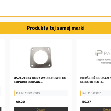
Produkty tej samej marki
HOWEJ DO
PIERŚCIEŃ DOOSAN 115-00092
PODKŁADK
DL300 DL300-3...
2.412-001
Ref: 115-00092
Ref: 2.412
50,27
276,75
Doosan