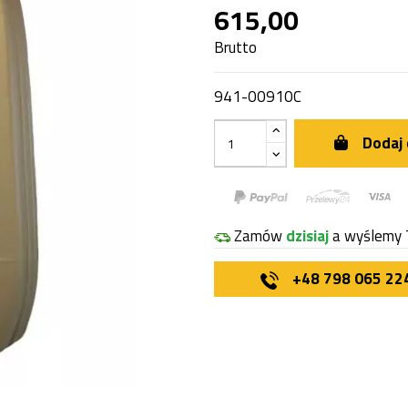
615,00
Brutto
941-00910C
Dodaj 
Zamów
dzisiaj
a wyślemy 
+48 798 065 22