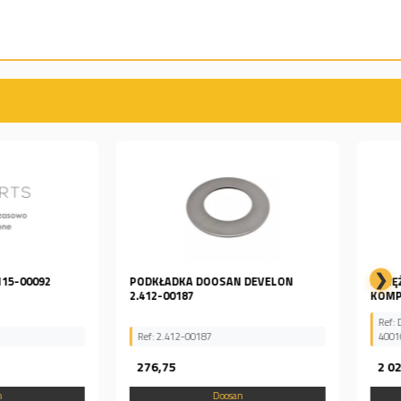
❯
A DOOSAN DEVELON
SPRĘŻARKA KLIMATYZACJI
87
KOMPRESOR DAEWOO DOOSAN...
Ref: DL200, K1057338, 400102-00381,
-00187
40010200381
2 028,32
Doosan
Doosan