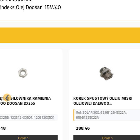
Indeks
Olej Doosan 15W40
❮
KOREK SPUSTOWY OLEJU MISKI
USZCZELKA RURY WYDEC
OLEJOWEJ DAEWOO...
KOPARKI DOOSAN...
Ref: SOLAR 300, 65.98125-5022A,
65981255022A
Ref: 65.15901-0010
288,46
49,20
Doosan
Doosan