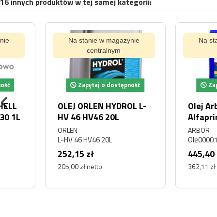
16 innych produktów w tej samej kategorii:
Na stanie w magazynie
Na stanie w magaz
centralnym
centralnym
Zapytaj o dostępność
Zapytaj o dostę
OLEJ ORLEN HYDROL L-
Olej Arbor 15W40
HV 46 HV46 20L
Alfaprime 20l
ORLEN
ARBOR
L-HV 46 HV46 20L
Ole000014
252,15 zł
445,40 zł
205,00 zł netto
362,11 zł netto