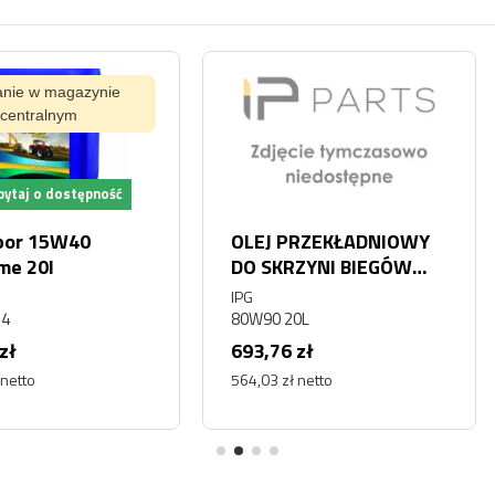
ynie
Na s
pność
Za
OLEJ PRZEKŁADNIOWY
OLEJ 
DO SKRZYNI BIEGÓW
GL-5 
SPIRAX S3 AM 80W90
IPG
IPG
20L
80W90 20L
GL-5 7
693,76 zł
28,26 
564,03 zł netto
22,98 zł