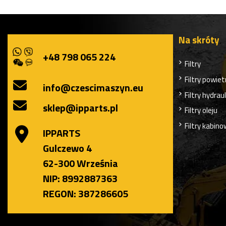
Na skróty
+48 798 065 224
Filtry
Filtry powiet
info@czescimaszyn.eu
Filtry hydrau
sklep@ipparts.pl
Filtry oleju
Filtry kabin
IPPARTS
Gulczewo 4
62-300 Września
NIP: 8992887363
REGON: 387286605