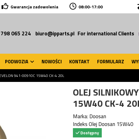
Gwarancja zadowolenia
08:00-17:00
 798 065 224
biuro@ipparts.pl
For international Clients
PODWOZIA
NOWOŚCI
KONTAKT
FORMULARZ
WY
EVELON 941-00910C 15W40 CK-4 20L
OLEJ SILNIKOW
15W40 CK-4 20
Marka:
Doosan
Indeks
Olej Doosan 15W40
Dostępny