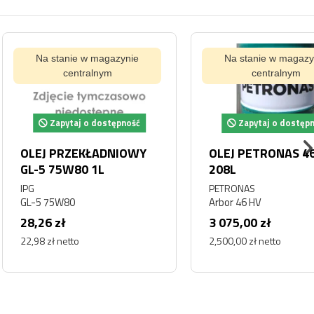
tanie w magazynie
Na stanie w magazynie
centralnym
centralnym
pytaj o dostępność
Zapytaj o dostępność
PRZEKŁADNIOWY
OLEJ PETRONAS 46 HV
75W80 1L
208L
PETRONAS
5W80
Arbor 46 HV
zł
3 075,00 zł
 netto
2,500,00 zł netto