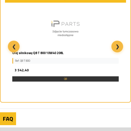
❮
❯
Olej silnikowy Q8 T 800 10W40 208L
Ref: Q8 T 800
3 542,40
Q8
FAQ