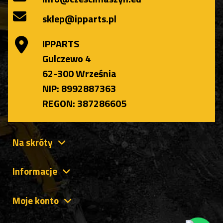
sklep@ipparts.pl
IPPARTS
Gulczewo 4
62-300 Września
NIP: 8992887363
REGON: 387286605
Na skróty
Informacje
Moje konto