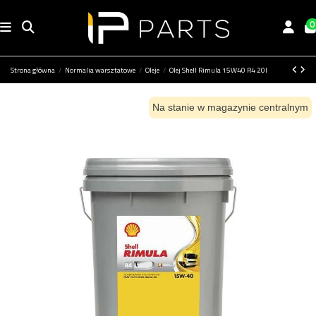
0
Strona główna
Normalia warsztatowe
Oleje
Olej Shell Rimula 15W40 R4 20l
Na stanie w magazynie centralnym