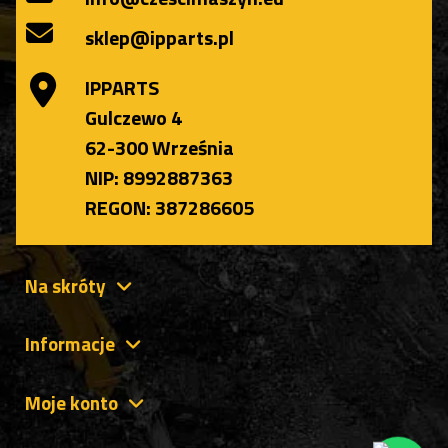
sklep@ipparts.pl
IPPARTS
Gulczewo 4
62-300 Września
NIP: 8992887363
REGON: 387286605
Na skróty
Informacje
Moje konto