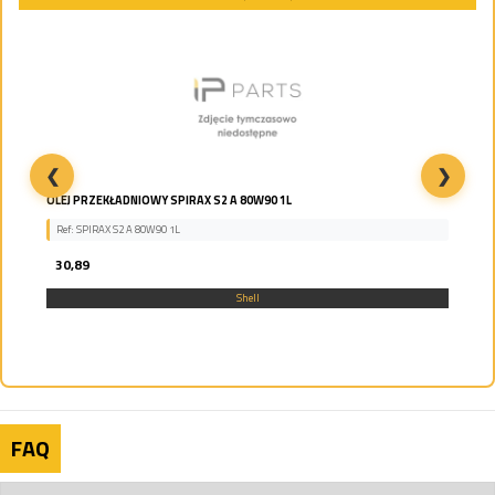
❮
❯
OLEJ PRZEKŁADNIOWY SPIRAX S2 A 80W90 1L
Ref: SPIRAX S2 A 80W90 1L
30,89
Shell
FAQ