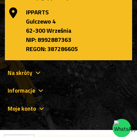
IPPARTS
Gulczewo 4
62-300 Września
NIP: 8992887363
REGON: 387286605
Na skróty
Informacje
Moje konto