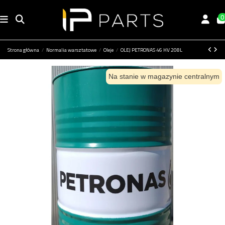
0
Strona główna
Normalia warsztatowe
Oleje
OLEJ PETRONAS 46 HV 208L
Na stanie w magazynie centralnym