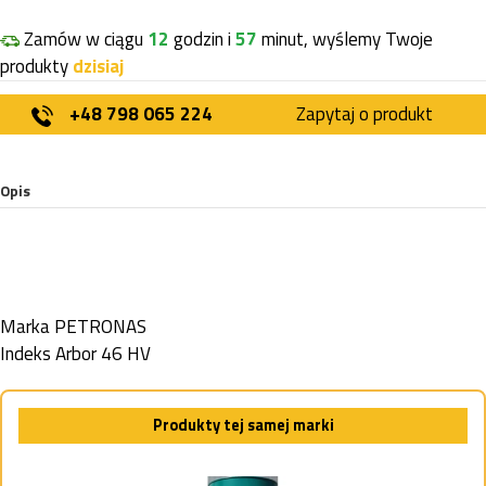
Zamów w ciągu
12
godzin i
57
minut, wyślemy Twoje
produkty
dzisiaj
+48 798 065 224
Zapytaj o produkt
Opis
Marka
PETRONAS
Indeks
Arbor 46 HV
Produkty tej samej marki