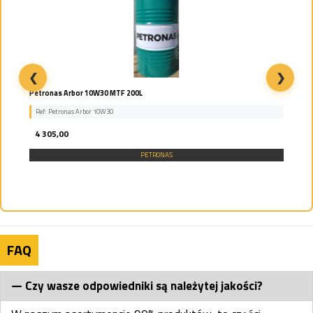
❮
❯
Petronas Arbor 10W30 MTF 200L
Ref: Petronas Arbor 10W30
4 305,00
PETRONAS
FAQ
Czy wasze odpowiedniki są należytej jakości?