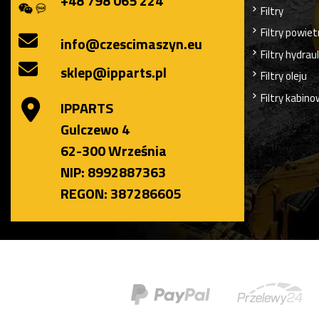
+48 798 065 224
Filtry
Filtry powiet
info@czescimaszyn.eu
Filtry hydrau
sklep@ipparts.pl
Filtry oleju
Filtry kabin
IPPARTS
Gulczewo 4
62-300 Września
NIP: 8992887363
REGON: 387286605