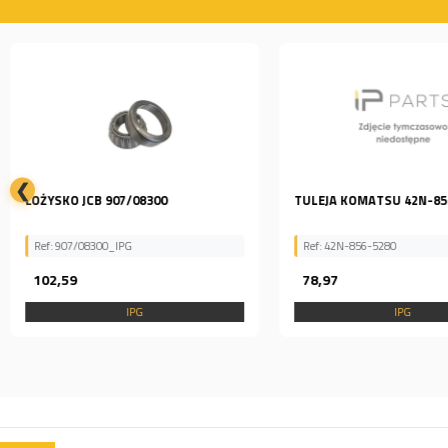
❮
ŁOŻYSKO JCB 907/08300
TULEJA KOMATSU 42N-85
Ref: 907/08300_IPG
Ref: 42N-856-5280
102,59
78,97
IPG
IPG