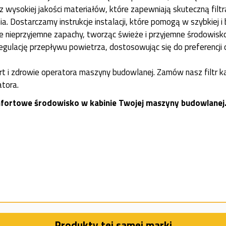
 wysokiej jakości materiałów, które zapewniają skuteczną filtr
. Dostarczamy instrukcje instalacji, które pomogą w szybkiej i 
je nieprzyjemne zapachy, tworząc świeże i przyjemne środowisk
egulację przepływu powietrza, dostosowując się do preferencji 
t i zdrowie operatora maszyny budowlanej. Zamów nasz filtr ka
atora.
komfortowe środowisko w kabinie Twojej maszyny budowlanej
Produkty tej samej marki