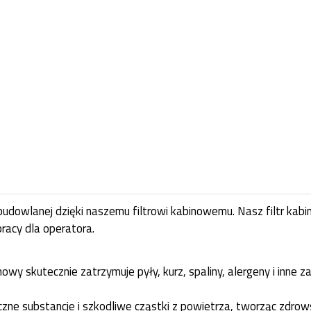
budowlanej dzięki naszemu filtrowi kabinowemu. Nasz filtr kab
racy dla operatora.
nowy skutecznie zatrzymuje pyły, kurz, spaliny, alergeny i inne 
yczne substancje i szkodliwe cząstki z powietrza, tworząc zdr