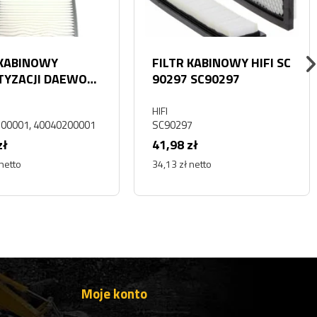
 KABINOWY
FILTR KABINOWY HIFI SC
TYZACJI DAEWOO
90297 SC90297
N DEVELON
 340
HIFI
00001, 40040200001
SC90297
zł
41,98 zł
 netto
34,13 zł netto
Moje konto