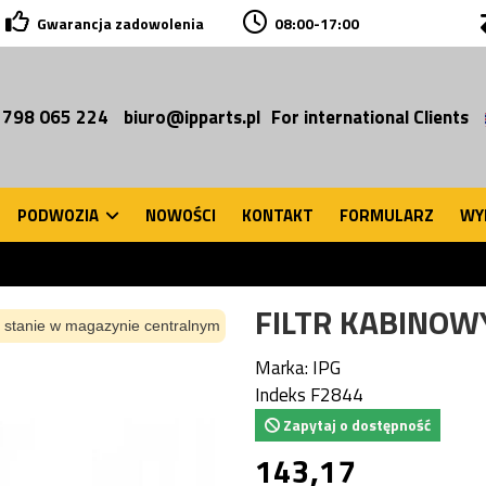
Gwarancja zadowolenia
08:00-17:00
 798 065 224
biuro@ipparts.pl
For international Clients
PODWOZIA
NOWOŚCI
KONTAKT
FORMULARZ
WY
FILTR KABINOW
 stanie w magazynie centralnym
Marka:
IPG
Indeks
F2844
Zapytaj o dostępność
143,17