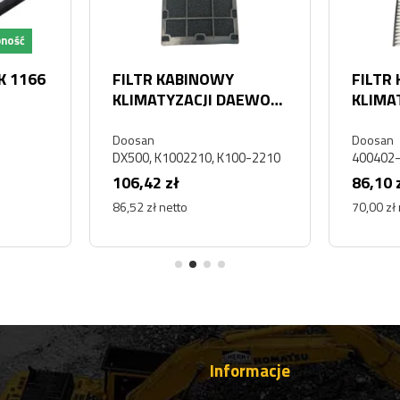
pność
K 1166
FILTR KABINOWY
FILTR
KLIMATYZACJI DAEWOO
KLIMA
DOOSAN DX500
DOOSA
SOLAR
Doosan
Doosan
DX500, K1002210, K100-2210
400402-
106,42 zł
86,10 
86,52 zł netto
70,00 zł
Informacje