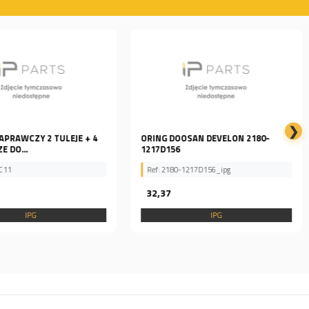
❯
PRAWCZY 2 TULEJE + 4
ORING DOOSAN DEVELON 2180-
ZGARNIACZE DO...
1217D156
C 11
Ref: 2180-1217D156_ipg
32,37
IPG
IPG