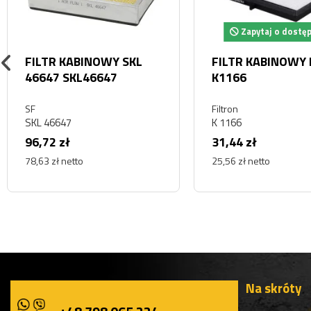
Zapytaj o dostę
FILTR KABINOWY SKL
FILTR KABINOWY 
46647 SKL46647
K1166
SF
Filtron
SKL 46647
K 1166
96,72 zł
31,44 zł
78,63 zł netto
25,56 zł netto
Na skróty