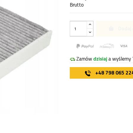
Brutto
Dodaj 
Zamów
dzisiaj
a wyślemy 
+48 798 065 22