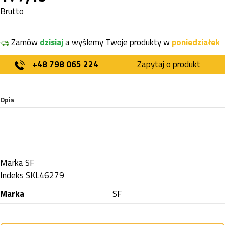
Brutto
Zamów
dzisiaj
a wyślemy Twoje produkty w
poniedziałek
+48 798 065 224
Zapytaj o produkt
Opis
Marka
SF
Indeks
SKL46279
Marka
SF