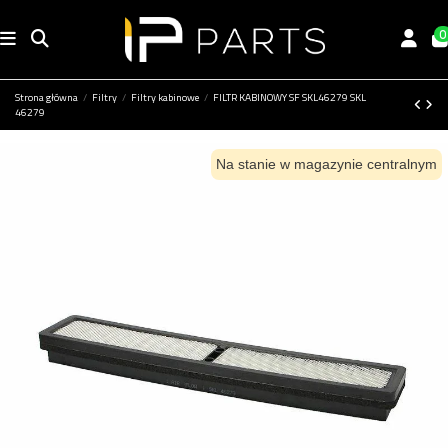
0
Strona główna
Filtry
Filtry kabinowe
FILTR KABINOWY SF SKL46279 SKL
46279
Na stanie w magazynie centralnym