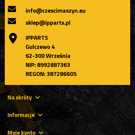
info@czescimaszyn.eu
sklep@ipparts.pl
IPPARTS
Gulczewo 4
62-300 Września
NIP: 8992887363
REGON: 387286605
Na skróty
Informacje
Moje konto