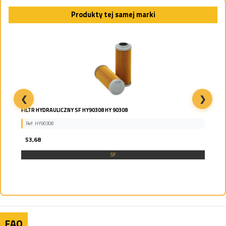
Produkty tej samej marki
❮
❯
FILTR HYDRAULICZNY SF HY90308 HY 90308
Ref: HY90308
53,68
SF
FAQ