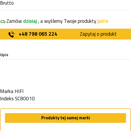
Brutto
Zamów
dzisiaj
, a wyślemy Twoje produkty
jutro
+48 798 065 224
Zapytaj o produkt
Opis
Marka
HIFI
Indeks
SC80010
Produkty tej samej marki