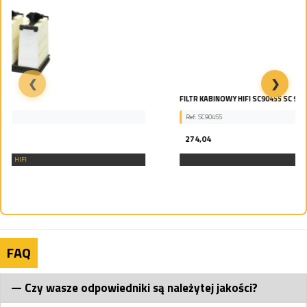
❮
❯
FILTR KABINOWY HIFI SC90455 SC 90455
Ref: SC90455
274,04
HIFI
FAQ
Czy wasze odpowiedniki są należytej jakości?