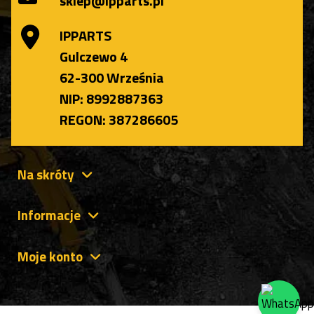
sklep@ipparts.pl
IPPARTS
Gulczewo 4
62-300 Września
NIP: 8992887363
REGON: 387286605
Na skróty
Informacje
Moje konto