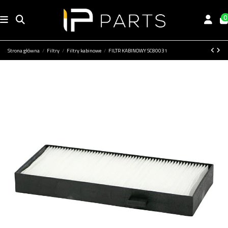
0
Strona główna
Filtry
Filtry kabinowe
FILTR KABINOWY SC80031