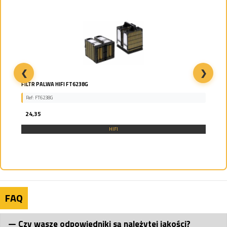
❮
❯
FILTR PALWA HIFI FT6238G
Ref: FT6238G
24,35
HIFI
FAQ
Czy wasze odpowiedniki są należytej jakości?