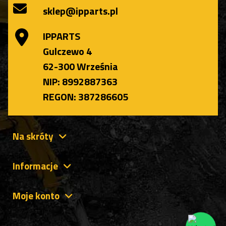
sklep@ipparts.pl
IPPARTS
Gulczewo 4
62-300 Września
NIP: 8992887363
REGON: 387286605
Na skróty
Informacje
Moje konto