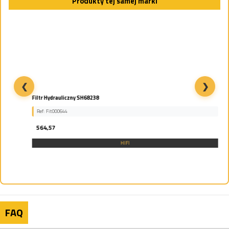
Produkty tej samej marki
❮
❯
Filtr Hydrauliczny SH68238
Ref: Fit000644
564,57
HIFI
FAQ