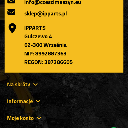
info@czescimaszyn.eu
sklep@ipparts.pl
IPPARTS
Gulczewo 4
62-300 Września
NIP: 8992887363
REGON: 387286605
Na skróty
Informacje
Moje konto