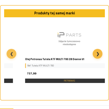
Produkty tej samej marki
❮
❯
Olej Petronas Tutela ATF MULTI 700 20l Dexron VI
Ref: Tutela ATF MULTI 700
737,99
PETRONAS