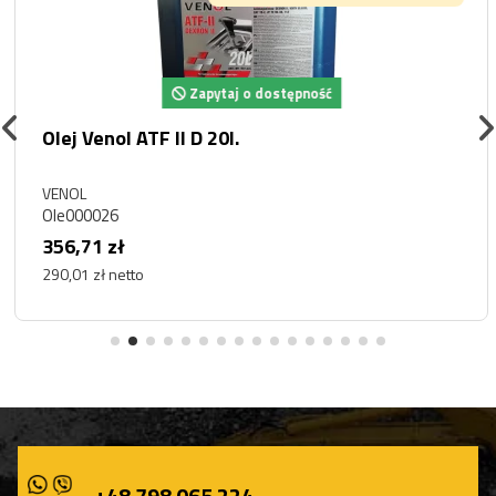
Zapytaj o dostępność
Olej Venol ATF II D 20l.
VENOL
Ole000026
356,71 zł
290,01 zł netto
+48 798 065 224