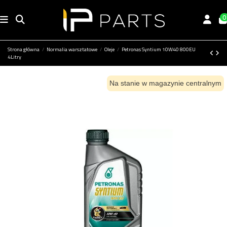
0
Strona główna
Normalia warsztatowe
Oleje
Petronas Syntium 10W40 800EU
4Litry
Na stanie w magazynie centralnym