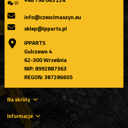
info@czescimaszyn.eu
sklep@ipparts.pl
IPPARTS
Gulczewo 4
62-300 Września
NIP: 8992887363
REGON: 387286605
Na skróty
Informacje